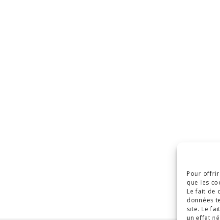
Pour offri
que les co
Le fait de
données te
site. Le f
un effet né