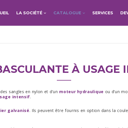
UEIL
LA SOCIÉTÉ
CATALOGUE
SERVICES
DE
BASCULANTE À USAGE I
 des sangles en nylon et d’un
moteur hydraulique
ou d’un mot
sage intensif
.
ier galvanisé
. Ils peuvent être fournis en option dans la coul