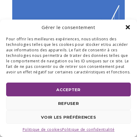
Gérer le consentement
Pour offrir les meilleures expériences, nous utilisons des
technologies telles que les cookies pour stocker et/ou accéder
aux informations des appareils. Le fait de consentir à ces
technologies nous permettra de traiter des données telles que
le comportement de navigation ou les ID uniques sur ce site. Le
fait de ne pas consentir ou de retirer son consentement peut
avoir un effet négatif sur certaines caractéristiques et fonctions.
ACCEPTER
BUREAUX & SHOW ROOM
REFUSER
SHOW ROOM ET BUREAUX RÉGION BRABANT WALLON :
AVENUE DU COMMERCE 24 A, 1420 BRAINE L'ALLEUD
BUREAUX RÉGION LIÉGEOISE :
RUE DE LA FERME 71 BTE 2,
VOIR LES PRÉFÉRENCES
4430 ANS TEL +32 (0) 2 387 43 32 | FAX +32 (0) 2 663 70 09
©2025 ALL ACCESS |
POLITIQUE DE CONFIDENTIALITÉ
|
MADE WITH
BY
I-LOGICS
Politique de cookies
Politique de confidentialité