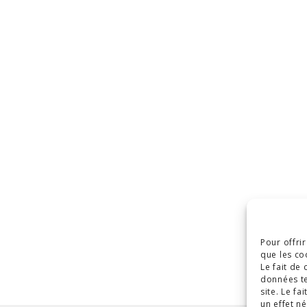
Pour offri
que les co
Le fait de
données te
site. Le f
un effet né