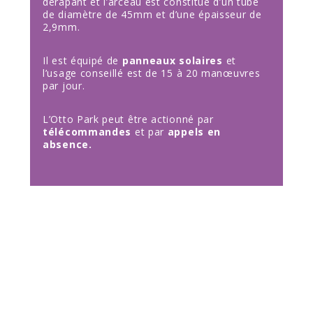
dérapant et l’arceau est constitué d’un tube
de diamètre de 45mm et d’une épaisseur de
2,9mm.
Il est équipé de
panneaux solaires
et
l’usage conseillé est de 15 à 20 manœuvres
par jour.
L’Otto Park peut être actionné par
télécommandes
et par
appels en
absence.
ARCEAU
BORNE TÉLESCOPIQUE