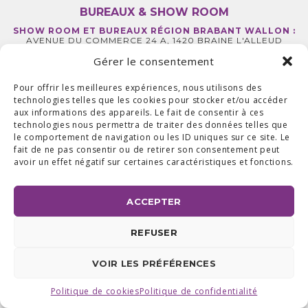
BUREAUX & SHOW ROOM
SHOW ROOM ET BUREAUX RÉGION BRABANT WALLON :
AVENUE DU COMMERCE 24 A, 1420 BRAINE L'ALLEUD
BUREAUX RÉGION LIÉGEOISE :
RUE DE LA FERME 71 BTE 2,
4430 ANS TEL +32 (0) 2 387 43 32 | FAX +32 (0) 2 663 70 09
Gérer le consentement
©2025 ALL ACCESS |
POLITIQUE DE CONFIDENTIALITÉ
|
MADE WITH
BY
I-LOGICS
Pour offrir les meilleures expériences, nous utilisons des
technologies telles que les cookies pour stocker et/ou accéder
aux informations des appareils. Le fait de consentir à ces
technologies nous permettra de traiter des données telles que
le comportement de navigation ou les ID uniques sur ce site. Le
fait de ne pas consentir ou de retirer son consentement peut
avoir un effet négatif sur certaines caractéristiques et fonctions.
ACCEPTER
REFUSER
VOIR LES PRÉFÉRENCES
Politique de cookies
Politique de confidentialité