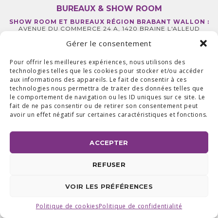
BUREAUX & SHOW ROOM
SHOW ROOM ET BUREAUX RÉGION BRABANT WALLON :
AVENUE DU COMMERCE 24 A, 1420 BRAINE L'ALLEUD
BUREAUX RÉGION LIÉGEOISE :
RUE DE LA FERME 71 BTE 2,
4430 ANS TEL +32 (0) 2 387 43 32 | FAX +32 (0) 2 663 70 09
Gérer le consentement
©2025 ALL ACCESS |
POLITIQUE DE CONFIDENTIALITÉ
|
MADE WITH
BY
I-LOGICS
Pour offrir les meilleures expériences, nous utilisons des
technologies telles que les cookies pour stocker et/ou accéder
aux informations des appareils. Le fait de consentir à ces
technologies nous permettra de traiter des données telles que
le comportement de navigation ou les ID uniques sur ce site. Le
fait de ne pas consentir ou de retirer son consentement peut
avoir un effet négatif sur certaines caractéristiques et fonctions.
ACCEPTER
REFUSER
VOIR LES PRÉFÉRENCES
Politique de cookies
Politique de confidentialité