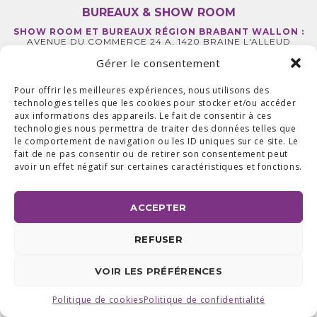
BUREAUX & SHOW ROOM
SHOW ROOM ET BUREAUX RÉGION BRABANT WALLON :
AVENUE DU COMMERCE 24 A, 1420 BRAINE L'ALLEUD
BUREAUX RÉGION LIÉGEOISE :
RUE DE LA FERME 71 BTE 2,
4430 ANS TEL +32 (0) 2 387 43 32 | FAX +32 (0) 2 663 70 09
Gérer le consentement
©2025 ALL ACCESS |
POLITIQUE DE CONFIDENTIALITÉ
|
MADE WITH
BY
I-LOGICS
Pour offrir les meilleures expériences, nous utilisons des
technologies telles que les cookies pour stocker et/ou accéder
aux informations des appareils. Le fait de consentir à ces
technologies nous permettra de traiter des données telles que
le comportement de navigation ou les ID uniques sur ce site. Le
fait de ne pas consentir ou de retirer son consentement peut
avoir un effet négatif sur certaines caractéristiques et fonctions.
ACCEPTER
REFUSER
VOIR LES PRÉFÉRENCES
Politique de cookies
Politique de confidentialité