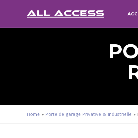
ACC
PO
Home
»
Porte de garage Privative & Industrielle
»