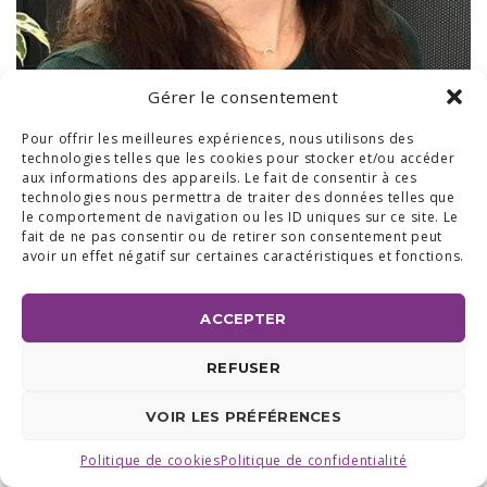
Gérer le consentement
Pour offrir les meilleures expériences, nous utilisons des
technologies telles que les cookies pour stocker et/ou accéder
aux informations des appareils. Le fait de consentir à ces
technologies nous permettra de traiter des données telles que
le comportement de navigation ou les ID uniques sur ce site. Le
fait de ne pas consentir ou de retirer son consentement peut
avoir un effet négatif sur certaines caractéristiques et fonctions.
BUREAUX & SHOW ROOM
SHOW ROOM ET BUREAUX RÉGION BRABANT WALLON :
AVENUE DU COMMERCE 24 A, 1420 BRAINE L'ALLEUD
ACCEPTER
BUREAUX RÉGION LIÉGEOISE :
RUE DE LA FERME 71 BTE 2,
4430 ANS TEL +32 (0) 2 387 43 32 | FAX +32 (0) 2 663 70 09
©2025 ALL ACCESS |
POLITIQUE DE CONFIDENTIALITÉ
|
REFUSER
MADE WITH
BY
I-LOGICS
VOIR LES PRÉFÉRENCES
Politique de cookies
Politique de confidentialité