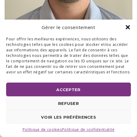
Gérer le consentement
Pour offrir les meilleures expériences, nous utilisons des
technologies telles que les cookies pour stocker et/ou accéder
aux informations des appareils. Le fait de consentir à ces
technologies nous permettra de traiter des données telles que
le comportement de navigation ou les ID uniques sur ce site. Le
fait de ne pas consentir ou de retirer son consentement peut
avoir un effet négatif sur certaines caractéristiques et fonctions.
BUREAUX & SHOW ROOM
SHOW ROOM ET BUREAUX RÉGION BRABANT WALLON :
AVENUE DU COMMERCE 24 A, 1420 BRAINE L'ALLEUD
ACCEPTER
BUREAUX RÉGION LIÉGEOISE :
RUE DE LA FERME 71 BTE 2,
4430 ANS TEL +32 (0) 2 387 43 32 | FAX +32 (0) 2 663 70 09
©2025 ALL ACCESS |
POLITIQUE DE CONFIDENTIALITÉ
|
REFUSER
MADE WITH
BY
I-LOGICS
VOIR LES PRÉFÉRENCES
Politique de cookies
Politique de confidentialité