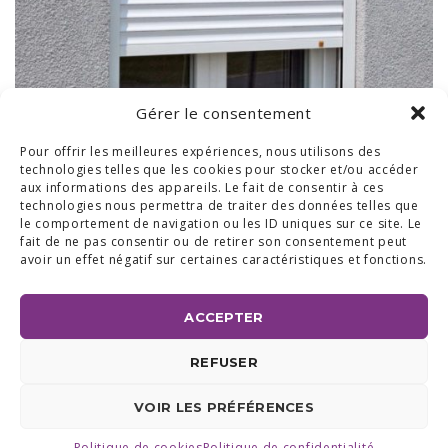
Gérer le consentement
Pour offrir les meilleures expériences, nous utilisons des
technologies telles que les cookies pour stocker et/ou accéder
aux informations des appareils. Le fait de consentir à ces
technologies nous permettra de traiter des données telles que
le comportement de navigation ou les ID uniques sur ce site. Le
fait de ne pas consentir ou de retirer son consentement peut
avoir un effet négatif sur certaines caractéristiques et fonctions.
ACCEPTER
BUREAUX & SHOW ROOM
REFUSER
SHOW ROOM ET BUREAUX RÉGION BRABANT WALLON :
AVENUE DU COMMERCE 24 A, 1420 BRAINE L'ALLEUD
BUREAUX RÉGION LIÉGEOISE :
RUE DE LA FERME 71 BTE 2,
VOIR LES PRÉFÉRENCES
4430 ANS TEL +32 (0) 2 387 43 32 | FAX +32 (0) 2 663 70 09
©2025 ALL ACCESS |
POLITIQUE DE CONFIDENTIALITÉ
|
MADE WITH
BY
I-LOGICS
Politique de cookies
Politique de confidentialité