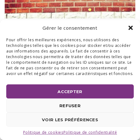
Gérer le consentement
BUREAUX & SHOW ROOM
Pour offrir les meilleures expériences, nous utilisons des
technologies telles que les cookies pour stocker et/ou accéder
SHOW ROOM ET BUREAUX RÉGION BRABANT WALLON :
AVENUE DU COMMERCE 24 A, 1420 BRAINE L'ALLEUD
aux informations des appareils. Le fait de consentir à ces
BUREAUX RÉGION LIÉGEOISE :
RUE DE LA FERME 71 BTE 2,
technologies nous permettra de traiter des données telles que
4430 ANS TEL +32 (0) 2 387 43 32 | FAX +32 (0) 2 663 70 09
le comportement de navigation ou les ID uniques sur ce site. Le
©2025 ALL ACCESS |
POLITIQUE DE CONFIDENTIALITÉ
|
fait de ne pas consentir ou de retirer son consentement peut
MADE WITH
BY
I-LOGICS
avoir un effet négatif sur certaines caractéristiques et fonctions.
ACCEPTER
REFUSER
VOIR LES PRÉFÉRENCES
Politique de cookies
Politique de confidentialité