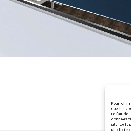
Pour offri
que les co
Le fait de
données te
site. Le f
un effet né