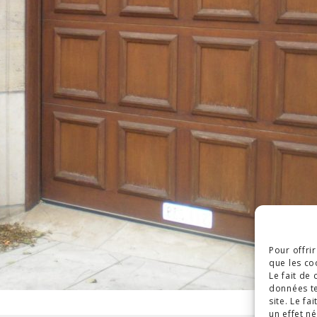
Pour offri
que les co
Le fait de
données te
site. Le f
un effet né