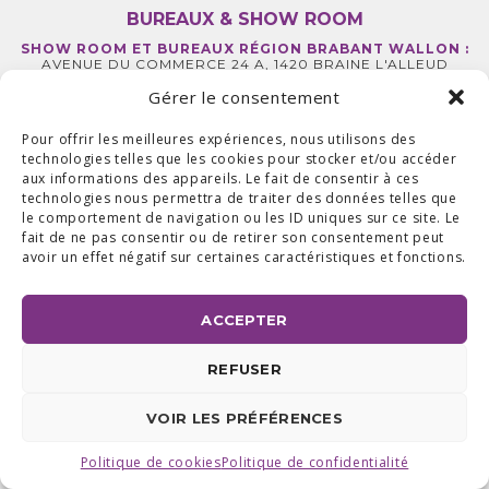
BUREAUX & SHOW ROOM
SHOW ROOM ET BUREAUX RÉGION BRABANT WALLON :
AVENUE DU COMMERCE 24 A, 1420 BRAINE L'ALLEUD
BUREAUX RÉGION LIÉGEOISE :
RUE DE LA FERME 71 BTE 2,
4430 ANS TEL +32 (0) 2 387 43 32 | FAX +32 (0) 2 663 70 09
Gérer le consentement
©2025 ALL ACCESS |
POLITIQUE DE CONFIDENTIALITÉ
|
MADE WITH
BY
I-LOGICS
Pour offrir les meilleures expériences, nous utilisons des
technologies telles que les cookies pour stocker et/ou accéder
aux informations des appareils. Le fait de consentir à ces
technologies nous permettra de traiter des données telles que
le comportement de navigation ou les ID uniques sur ce site. Le
fait de ne pas consentir ou de retirer son consentement peut
avoir un effet négatif sur certaines caractéristiques et fonctions.
ACCEPTER
REFUSER
VOIR LES PRÉFÉRENCES
Politique de cookies
Politique de confidentialité