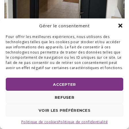
Gérer le consentement
Pour offrir les meilleures expériences, nous utilisons des
technologies telles que les cookies pour stocker et/ou accéder
aux informations des appareils. Le fait de consentir à ces
technologies nous permettra de traiter des données telles que
le comportement de navigation ou les ID uniques sur ce site. Le
fait de ne pas consentir ou de retirer son consentement peut
avoir un effet négatif sur certaines caractéristiques et fonctions.
BUREAUX & SHOW ROOM
SHOW ROOM ET BUREAUX RÉGION BRABANT WALLON :
ACCEPTER
AVENUE DU COMMERCE 24 A, 1420 BRAINE L'ALLEUD
BUREAUX RÉGION LIÉGEOISE :
RUE DE LA FERME 71 BTE 2,
4430 ANS TEL +32 (0) 2 387 43 32 | FAX +32 (0) 2 663 70 09
REFUSER
©2025 ALL ACCESS |
POLITIQUE DE CONFIDENTIALITÉ
|
MADE WITH
BY
I-LOGICS
VOIR LES PRÉFÉRENCES
Politique de cookies
Politique de confidentialité