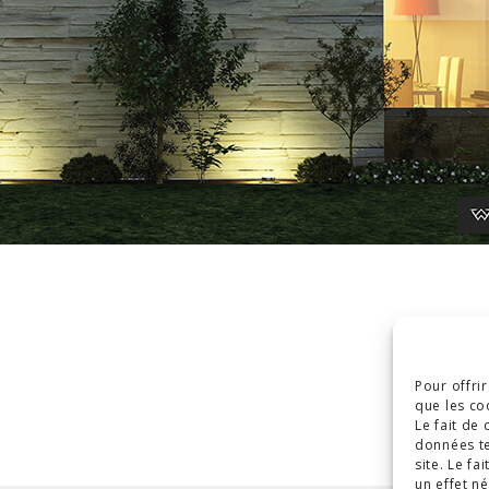
Pour offri
que les co
Le fait de
données te
site. Le f
un effet né