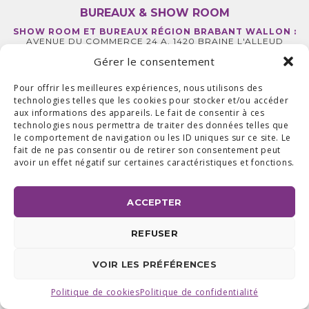
BUREAUX & SHOW ROOM
SHOW ROOM ET BUREAUX RÉGION BRABANT WALLON :
AVENUE DU COMMERCE 24 A, 1420 BRAINE L'ALLEUD
BUREAUX RÉGION LIÉGEOISE :
RUE DE LA FERME 71 BTE 2,
Gérer le consentement
4430 ANS TEL +32 (0) 2 387 43 32 | FAX +32 (0) 2 663 70 09
©2025 ALL ACCESS |
POLITIQUE DE CONFIDENTIALITÉ
|
MADE WITH
BY
I-LOGICS
Pour offrir les meilleures expériences, nous utilisons des
technologies telles que les cookies pour stocker et/ou accéder
aux informations des appareils. Le fait de consentir à ces
technologies nous permettra de traiter des données telles que
le comportement de navigation ou les ID uniques sur ce site. Le
fait de ne pas consentir ou de retirer son consentement peut
avoir un effet négatif sur certaines caractéristiques et fonctions.
ACCEPTER
REFUSER
VOIR LES PRÉFÉRENCES
Politique de cookies
Politique de confidentialité