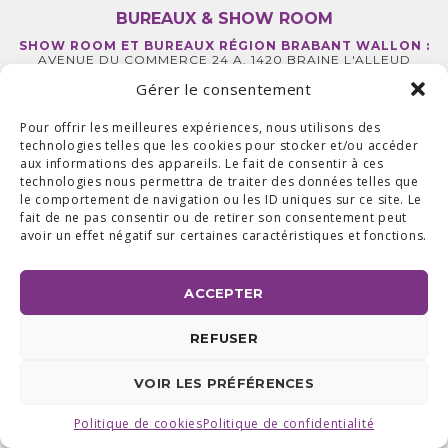
BUREAUX & SHOW ROOM
SHOW ROOM ET BUREAUX RÉGION BRABANT WALLON :
AVENUE DU COMMERCE 24 A, 1420 BRAINE L'ALLEUD
BUREAUX RÉGION LIÉGEOISE :
RUE DE LA FERME 71 BTE 2,
Gérer le consentement
4430 ANS TEL +32 (0) 2 387 43 32 | FAX +32 (0) 2 663 70 09
©2025 ALL ACCESS |
POLITIQUE DE CONFIDENTIALITÉ
|
MADE WITH
BY
I-LOGICS
Pour offrir les meilleures expériences, nous utilisons des
technologies telles que les cookies pour stocker et/ou accéder
aux informations des appareils. Le fait de consentir à ces
technologies nous permettra de traiter des données telles que
le comportement de navigation ou les ID uniques sur ce site. Le
fait de ne pas consentir ou de retirer son consentement peut
avoir un effet négatif sur certaines caractéristiques et fonctions.
ACCEPTER
REFUSER
VOIR LES PRÉFÉRENCES
Politique de cookies
Politique de confidentialité