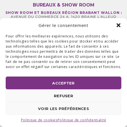
BUREAUX & SHOW ROOM
SHOW ROOM ET BUREAUX RÉGION BRABANT WALLON :
AVENUE DU COMMERCE 24 A, 1420 BRAINE L'ALLEUD
BUREAUX RÉGION LIÉGEOISE :
RUE DE LA FERME 71 BTE 2,
4430 ANS TEL +32 (0) 2 387 43 32 | FAX +32 (0) 2 663 70 09
Gérer le consentement
©2025 ALL ACCESS |
POLITIQUE DE CONFIDENTIALITÉ
|
MADE WITH
BY
I-LOGICS
Pour offrir les meilleures expériences, nous utilisons des
technologies telles que les cookies pour stocker et/ou accéder
aux informations des appareils. Le fait de consentir à ces
technologies nous permettra de traiter des données telles que
le comportement de navigation ou les ID uniques sur ce site. Le
fait de ne pas consentir ou de retirer son consentement peut
avoir un effet négatif sur certaines caractéristiques et fonctions.
ACCEPTER
REFUSER
VOIR LES PRÉFÉRENCES
Politique de cookies
Politique de confidentialité