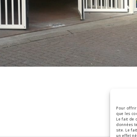
Pour offri
que les co
Le fait de
données te
site. Le f
un effet né