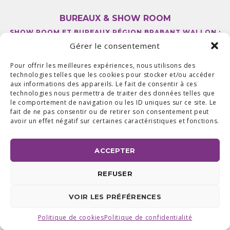
BUREAUX & SHOW ROOM
SHOW ROOM ET BUREAUX RÉGION BRABANT WALLON :
AVENUE DU COMMERCE 24 A, 1420 BRAINE L'ALLEUD
Gérer le consentement
BUREAUX RÉGION LIÉGEOISE :
RUE DE LA FERME 71 BTE 2,
4430 ANS TEL +32 (0) 2 387 43 32 | FAX +32 (0) 2 663 70 09
©2025 ALL ACCESS |
POLITIQUE DE CONFIDENTIALITÉ
|
Pour offrir les meilleures expériences, nous utilisons des
MADE WITH
BY
I-LOGICS
technologies telles que les cookies pour stocker et/ou accéder
aux informations des appareils. Le fait de consentir à ces
technologies nous permettra de traiter des données telles que
le comportement de navigation ou les ID uniques sur ce site. Le
fait de ne pas consentir ou de retirer son consentement peut
avoir un effet négatif sur certaines caractéristiques et fonctions.
ACCEPTER
REFUSER
VOIR LES PRÉFÉRENCES
Politique de cookies
Politique de confidentialité