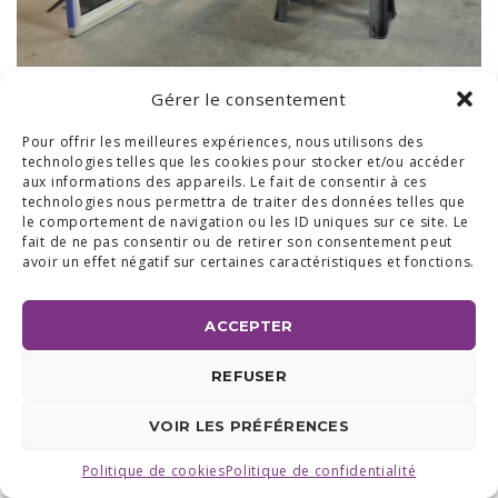
Gérer le consentement
BUREAUX & SHOW ROOM
Pour offrir les meilleures expériences, nous utilisons des
technologies telles que les cookies pour stocker et/ou accéder
SHOW ROOM ET BUREAUX RÉGION BRABANT WALLON :
aux informations des appareils. Le fait de consentir à ces
AVENUE DU COMMERCE 24 A, 1420 BRAINE L'ALLEUD
BUREAUX RÉGION LIÉGEOISE :
RUE DE LA FERME 71 BTE 2,
technologies nous permettra de traiter des données telles que
4430 ANS TEL +32 (0) 2 387 43 32 | FAX +32 (0) 2 663 70 09
le comportement de navigation ou les ID uniques sur ce site. Le
©2025 ALL ACCESS |
POLITIQUE DE CONFIDENTIALITÉ
|
fait de ne pas consentir ou de retirer son consentement peut
MADE WITH
BY
I-LOGICS
avoir un effet négatif sur certaines caractéristiques et fonctions.
ACCEPTER
REFUSER
VOIR LES PRÉFÉRENCES
Politique de cookies
Politique de confidentialité