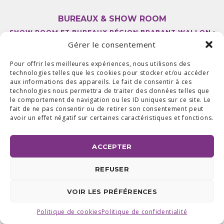
BUREAUX & SHOW ROOM
SHOW ROOM ET BUREAUX RÉGION BRABANT WALLON :
AVENUE DU COMMERCE 24 A, 1420 BRAINE L'ALLEUD
Gérer le consentement
BUREAUX RÉGION LIÉGEOISE :
RUE DE LA FERME 71 BTE 2,
4430 ANS TEL +32 (0) 2 387 43 32 | FAX +32 (0) 2 663 70 09
©2025 ALL ACCESS |
POLITIQUE DE CONFIDENTIALITÉ
|
Pour offrir les meilleures expériences, nous utilisons des
MADE WITH
BY
I-LOGICS
technologies telles que les cookies pour stocker et/ou accéder
aux informations des appareils. Le fait de consentir à ces
technologies nous permettra de traiter des données telles que
le comportement de navigation ou les ID uniques sur ce site. Le
fait de ne pas consentir ou de retirer son consentement peut
avoir un effet négatif sur certaines caractéristiques et fonctions.
ACCEPTER
REFUSER
VOIR LES PRÉFÉRENCES
Politique de cookies
Politique de confidentialité