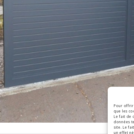
Pour offri
que les co
Le fait de
données te
site. Le f
un effet né