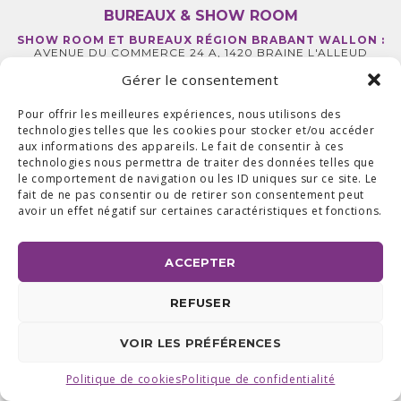
BUREAUX & SHOW ROOM
SHOW ROOM ET BUREAUX RÉGION BRABANT WALLON :
AVENUE DU COMMERCE 24 A, 1420 BRAINE L'ALLEUD
BUREAUX RÉGION LIÉGEOISE :
RUE DE LA FERME 71 BTE 2,
4430 ANS TEL +32 (0) 2 387 43 32 | FAX +32 (0) 2 663 70 09
Gérer le consentement
©2025 ALL ACCESS |
POLITIQUE DE CONFIDENTIALITÉ
|
MADE WITH
BY
I-LOGICS
Pour offrir les meilleures expériences, nous utilisons des
technologies telles que les cookies pour stocker et/ou accéder
aux informations des appareils. Le fait de consentir à ces
technologies nous permettra de traiter des données telles que
le comportement de navigation ou les ID uniques sur ce site. Le
fait de ne pas consentir ou de retirer son consentement peut
avoir un effet négatif sur certaines caractéristiques et fonctions.
ACCEPTER
REFUSER
VOIR LES PRÉFÉRENCES
Politique de cookies
Politique de confidentialité