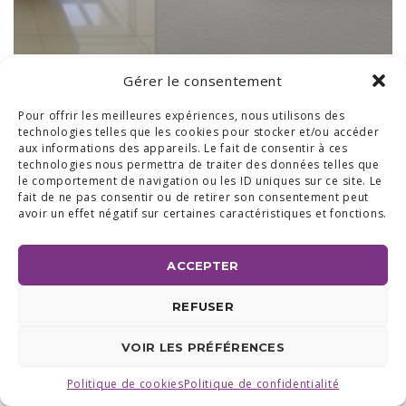
Gérer le consentement
BUREAUX & SHOW ROOM
Pour offrir les meilleures expériences, nous utilisons des
technologies telles que les cookies pour stocker et/ou accéder
SHOW ROOM ET BUREAUX RÉGION BRABANT WALLON :
AVENUE DU COMMERCE 24 A, 1420 BRAINE L'ALLEUD
aux informations des appareils. Le fait de consentir à ces
BUREAUX RÉGION LIÉGEOISE :
RUE DE LA FERME 71 BTE 2,
technologies nous permettra de traiter des données telles que
4430 ANS TEL +32 (0) 2 387 43 32 | FAX +32 (0) 2 663 70 09
le comportement de navigation ou les ID uniques sur ce site. Le
©2025 ALL ACCESS |
POLITIQUE DE CONFIDENTIALITÉ
|
fait de ne pas consentir ou de retirer son consentement peut
MADE WITH
BY
I-LOGICS
avoir un effet négatif sur certaines caractéristiques et fonctions.
ACCEPTER
REFUSER
VOIR LES PRÉFÉRENCES
Politique de cookies
Politique de confidentialité