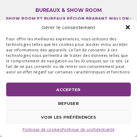
BUREAUX & SHOW ROOM
SHOW ROOM ET BUREAUX RÉGION BRABANT WALLON :
AVENUE DU COMMERCE 24 A, 1420 BRAINE L'ALLEUD
Gérer le consentement
BUREAUX RÉGION LIÉGEOISE :
RUE DE LA FERME 71 BTE 2,
4430 ANS TEL +32 (0) 2 387 43 32 | FAX +32 (0) 2 663 70 09
©2025 ALL ACCESS |
POLITIQUE DE CONFIDENTIALITÉ
|
Pour offrir les meilleures expériences, nous utilisons des
MADE WITH
BY
I-LOGICS
technologies telles que les cookies pour stocker et/ou accéder
aux informations des appareils. Le fait de consentir à ces
technologies nous permettra de traiter des données telles que
le comportement de navigation ou les ID uniques sur ce site. Le
fait de ne pas consentir ou de retirer son consentement peut
avoir un effet négatif sur certaines caractéristiques et fonctions.
ACCEPTER
REFUSER
VOIR LES PRÉFÉRENCES
Politique de cookies
Politique de confidentialité