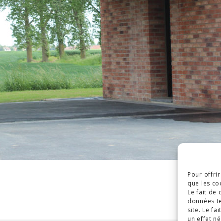
Pour offri
que les co
Le fait de
données te
site. Le f
un effet né