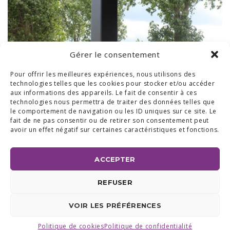
Gérer le consentement
Pour offrir les meilleures expériences, nous utilisons des
technologies telles que les cookies pour stocker et/ou accéder
aux informations des appareils. Le fait de consentir à ces
technologies nous permettra de traiter des données telles que
le comportement de navigation ou les ID uniques sur ce site. Le
fait de ne pas consentir ou de retirer son consentement peut
avoir un effet négatif sur certaines caractéristiques et fonctions.
ACCEPTER
BUREAUX & SHOW ROOM
REFUSER
SHOW ROOM ET BUREAUX RÉGION BRABANT WALLON :
AVENUE DU COMMERCE 24 A, 1420 BRAINE L'ALLEUD
BUREAUX RÉGION LIÉGEOISE :
RUE DE LA FERME 71 BTE 2,
VOIR LES PRÉFÉRENCES
4430 ANS TEL +32 (0) 2 387 43 32 | FAX +32 (0) 2 663 70 09
©2025 ALL ACCESS |
POLITIQUE DE CONFIDENTIALITÉ
|
MADE WITH
BY
I-LOGICS
Politique de cookies
Politique de confidentialité