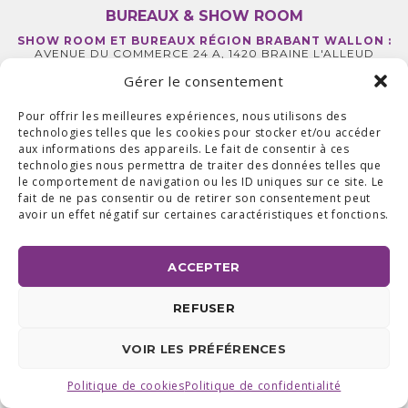
BUREAUX & SHOW ROOM
SHOW ROOM ET BUREAUX RÉGION BRABANT WALLON :
AVENUE DU COMMERCE 24 A, 1420 BRAINE L'ALLEUD
BUREAUX RÉGION LIÉGEOISE :
RUE DE LA FERME 71 BTE 2,
4430 ANS TEL +32 (0) 2 387 43 32 | FAX +32 (0) 2 663 70 09
Gérer le consentement
©2025 ALL ACCESS |
POLITIQUE DE CONFIDENTIALITÉ
|
MADE WITH
BY
I-LOGICS
Pour offrir les meilleures expériences, nous utilisons des
technologies telles que les cookies pour stocker et/ou accéder
aux informations des appareils. Le fait de consentir à ces
technologies nous permettra de traiter des données telles que
le comportement de navigation ou les ID uniques sur ce site. Le
fait de ne pas consentir ou de retirer son consentement peut
avoir un effet négatif sur certaines caractéristiques et fonctions.
ACCEPTER
REFUSER
VOIR LES PRÉFÉRENCES
Politique de cookies
Politique de confidentialité