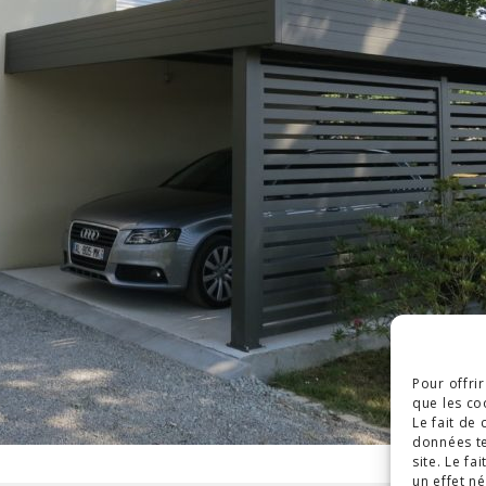
Pour offri
que les co
Le fait de
données te
site. Le f
un effet né