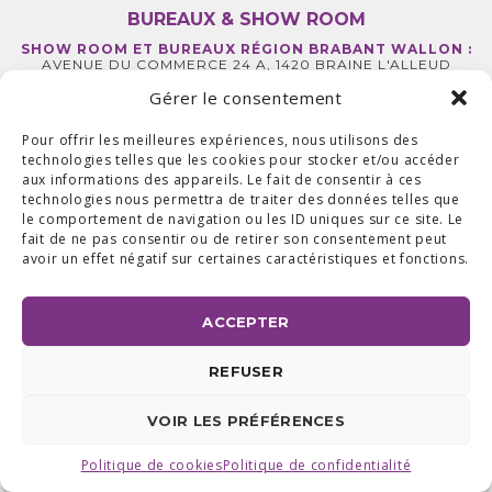
BUREAUX & SHOW ROOM
SHOW ROOM ET BUREAUX RÉGION BRABANT WALLON :
AVENUE DU COMMERCE 24 A, 1420 BRAINE L'ALLEUD
BUREAUX RÉGION LIÉGEOISE :
RUE DE LA FERME 71 BTE 2,
4430 ANS TEL +32 (0) 2 387 43 32 | FAX +32 (0) 2 663 70 09
Gérer le consentement
©2025 ALL ACCESS |
POLITIQUE DE CONFIDENTIALITÉ
|
MADE WITH
BY
I-LOGICS
Pour offrir les meilleures expériences, nous utilisons des
technologies telles que les cookies pour stocker et/ou accéder
aux informations des appareils. Le fait de consentir à ces
technologies nous permettra de traiter des données telles que
le comportement de navigation ou les ID uniques sur ce site. Le
fait de ne pas consentir ou de retirer son consentement peut
avoir un effet négatif sur certaines caractéristiques et fonctions.
ACCEPTER
REFUSER
VOIR LES PRÉFÉRENCES
Politique de cookies
Politique de confidentialité