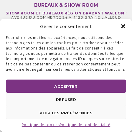
BUREAUX & SHOW ROOM
SHOW ROOM ET BUREAUX RÉGION BRABANT WALLON :
AVENUE DU COMMERCE 24 A, 1420 BRAINE L'ALLEUD
BUREAUX RÉGION LIÉGEOISE :
RUE DE LA FERME 71 BTE 2,
4430 ANS TEL +32 (0) 2 387 43 32 | FAX +32 (0) 2 663 70 09
Gérer le consentement
©2025 ALL ACCESS |
POLITIQUE DE CONFIDENTIALITÉ
|
MADE WITH
BY
I-LOGICS
Pour offrir les meilleures expériences, nous utilisons des
technologies telles que les cookies pour stocker et/ou accéder
aux informations des appareils. Le fait de consentir à ces
technologies nous permettra de traiter des données telles que
le comportement de navigation ou les ID uniques sur ce site. Le
fait de ne pas consentir ou de retirer son consentement peut
avoir un effet négatif sur certaines caractéristiques et fonctions.
ACCEPTER
REFUSER
VOIR LES PRÉFÉRENCES
Politique de cookies
Politique de confidentialité