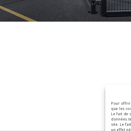
Pour offri
que les co
Le fait de
données te
site. Le f
un effet né